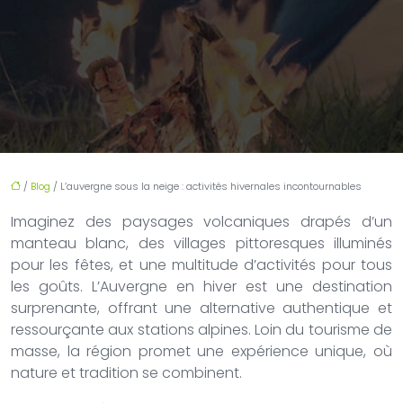
/
Blog
/ L’auvergne sous la neige : activités hivernales incontournables
Imaginez des paysages volcaniques drapés d’un
manteau blanc, des villages pittoresques illuminés
pour les fêtes, et une multitude d’activités pour tous
les goûts. L’Auvergne en hiver est une destination
surprenante, offrant une alternative authentique et
ressourçante aux stations alpines. Loin du tourisme de
masse, la région promet une expérience unique, où
nature et tradition se combinent.