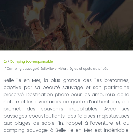
/
Camping éco-responsable
/ Camping sauvage à Belle-Île-en-Mer : règles et spots autorisés
Belle-Île-en-Mer, la plus grande des îles bretonnes,
captive par sa beauté sauvage et son patrimoine
préservé. Destination phare pour les amoureux de la
nature et les aventuriers en quête d’authenticité, elle
promet des souvenirs inoubliables. Avec ses
paysages époustouflants, des falaises majestueuses
aux plages de sable fin, l’appel à l’aventure et au
camping sauvage à Belle-Île-en-Mer est indéniable.