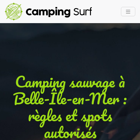
Camping sauvage à
Belle-Île-en-Mer :
règles et spots
autorisés